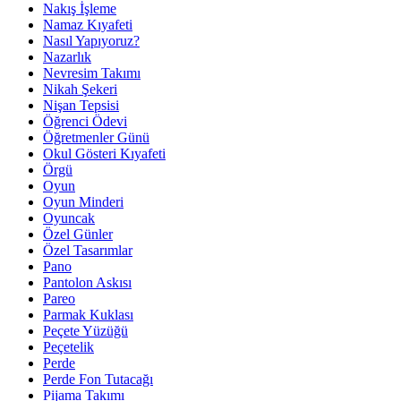
Nakış İşleme
Namaz Kıyafeti
Nasıl Yapıyoruz?
Nazarlık
Nevresim Takımı
Nikah Şekeri
Nişan Tepsisi
Öğrenci Ödevi
Öğretmenler Günü
Okul Gösteri Kıyafeti
Örgü
Oyun
Oyun Minderi
Oyuncak
Özel Günler
Özel Tasarımlar
Pano
Pantolon Askısı
Pareo
Parmak Kuklası
Peçete Yüzüğü
Peçetelik
Perde
Perde Fon Tutacağı
Pijama Takımı