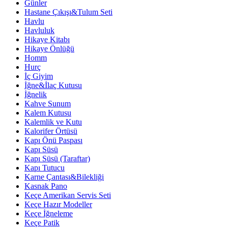
Günler
Hastane Çıkışı&Tulum Seti
Havlu
Havluluk
Hikaye Kitabı
Hikaye Önlüğü
Homm
Hurç
İç Giyim
İğne&İlaç Kutusu
İğnelik
Kahve Sunum
Kalem Kutusu
Kalemlik ve Kutu
Kalorifer Örtüsü
Kapı Önü Paspası
Kapı Süsü
Kapı Süsü (Taraftar)
Kapı Tutucu
Karne Çantası&Bilekliği
Kasnak Pano
Keçe Amerikan Servis Seti
Keçe Hazır Modeller
Keçe İğneleme
Keçe Patik