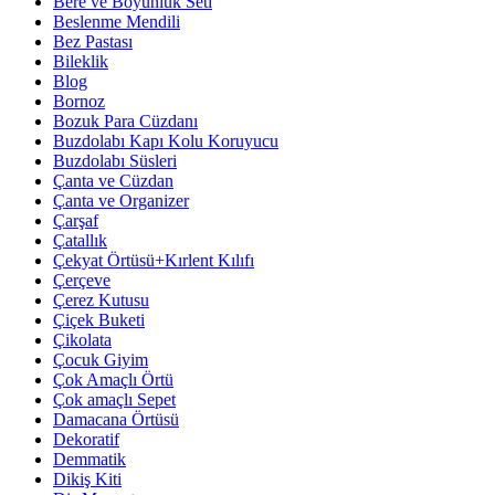
Bere ve Boyunluk Seti
Beslenme Mendili
Bez Pastası
Bileklik
Blog
Bornoz
Bozuk Para Cüzdanı
Buzdolabı Kapı Kolu Koruyucu
Buzdolabı Süsleri
Çanta ve Cüzdan
Çanta ve Organizer
Çarşaf
Çatallık
Çekyat Örtüsü+Kırlent Kılıfı
Çerçeve
Çerez Kutusu
Çiçek Buketi
Çikolata
Çocuk Giyim
Çok Amaçlı Örtü
Çok amaçlı Sepet
Damacana Örtüsü
Dekoratif
Demmatik
Dikiş Kiti