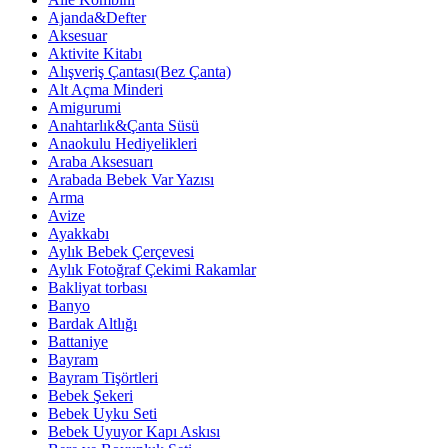
Ajanda&Defter
Aksesuar
Aktivite Kitabı
Alışveriş Çantası(Bez Çanta)
Alt Açma Minderi
Amigurumi
Anahtarlık&Çanta Süsü
Anaokulu Hediyelikleri
Araba Aksesuarı
Arabada Bebek Var Yazısı
Arma
Avize
Ayakkabı
Aylık Bebek Çerçevesi
Aylık Fotoğraf Çekimi Rakamlar
Bakliyat torbası
Banyo
Bardak Altlığı
Battaniye
Bayram
Bayram Tişörtleri
Bebek Şekeri
Bebek Uyku Seti
Bebek Uyuyor Kapı Askısı