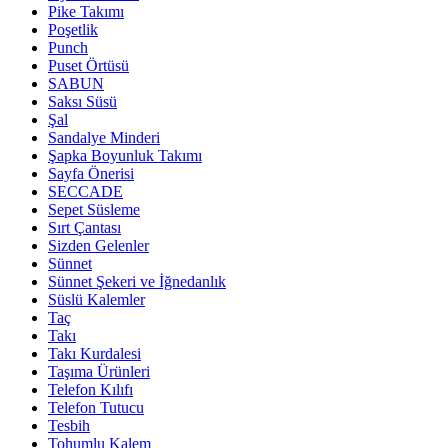
Pike Takımı
Poşetlik
Punch
Puset Örtüsü
SABUN
Saksı Süsü
Şal
Sandalye Minderi
Şapka Boyunluk Takımı
Sayfa Önerisi
SECCADE
Sepet Süsleme
Sırt Çantası
Sizden Gelenler
Sünnet
Sünnet Şekeri ve İğnedanlık
Süslü Kalemler
Taç
Takı
Takı Kurdalesi
Taşıma Ürünleri
Telefon Kılıfı
Telefon Tutucu
Tesbih
Tohumlu Kalem