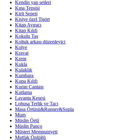
Kendin yap setleri
Kına Tepsisi
Kirli Sepeti
Kişiye özel Tişört
Kitap Ayıracı
Kitap Kılıfı
Kokulu Taş
Koltuk arkası düzenleyici
Kolye
Kravat
Krem
Kukla
Kulaklık
Kumbara
Kupa Kılıfı
Kuran Çantası
Kutlama
Lavanta Kesesi
Lohusa Terlik ve Tacı
Masa Örtüsü&Runner&Supla
Mum
Müslin Örtü
Müslin Panço
Müşteri Memnuniyeti
Mutfak Önlüğü