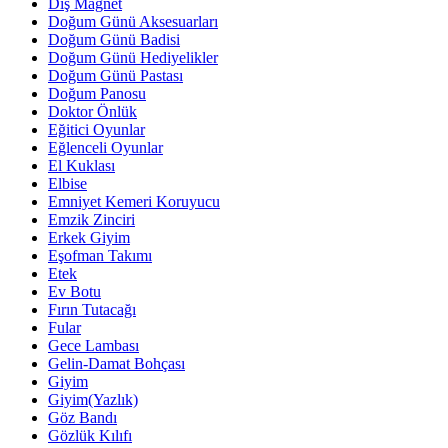
Diş Magnet
Doğum Günü Aksesuarları
Doğum Günü Badisi
Doğum Günü Hediyelikler
Doğum Günü Pastası
Doğum Panosu
Doktor Önlük
Eğitici Oyunlar
Eğlenceli Oyunlar
El Kuklası
Elbise
Emniyet Kemeri Koruyucu
Emzik Zinciri
Erkek Giyim
Eşofman Takımı
Etek
Ev Botu
Fırın Tutacağı
Fular
Gece Lambası
Gelin-Damat Bohçası
Giyim
Giyim(Yazlık)
Göz Bandı
Gözlük Kılıfı