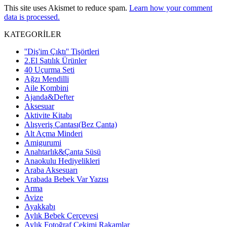
This site uses Akismet to reduce spam.
Learn how your comment
data is processed.
KATEGORİLER
''Diş'im Çıktı'' Tişörtleri
2.El Satılık Ürünler
40 Uçurma Seti
Ağzı Mendilli
Aile Kombini
Ajanda&Defter
Aksesuar
Aktivite Kitabı
Alışveriş Çantası(Bez Çanta)
Alt Açma Minderi
Amigurumi
Anahtarlık&Çanta Süsü
Anaokulu Hediyelikleri
Araba Aksesuarı
Arabada Bebek Var Yazısı
Arma
Avize
Ayakkabı
Aylık Bebek Çerçevesi
Aylık Fotoğraf Çekimi Rakamlar