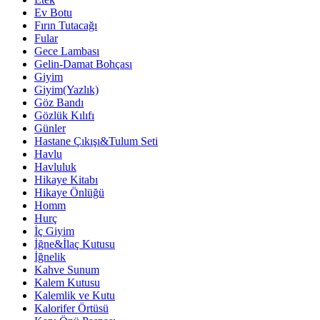
Ev Botu
Fırın Tutacağı
Fular
Gece Lambası
Gelin-Damat Bohçası
Giyim
Giyim(Yazlık)
Göz Bandı
Gözlük Kılıfı
Günler
Hastane Çıkışı&Tulum Seti
Havlu
Havluluk
Hikaye Kitabı
Hikaye Önlüğü
Homm
Hurç
İç Giyim
İğne&İlaç Kutusu
İğnelik
Kahve Sunum
Kalem Kutusu
Kalemlik ve Kutu
Kalorifer Örtüsü