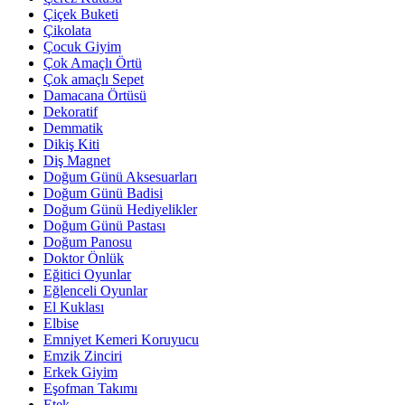
Çiçek Buketi
Çikolata
Çocuk Giyim
Çok Amaçlı Örtü
Çok amaçlı Sepet
Damacana Örtüsü
Dekoratif
Demmatik
Dikiş Kiti
Diş Magnet
Doğum Günü Aksesuarları
Doğum Günü Badisi
Doğum Günü Hediyelikler
Doğum Günü Pastası
Doğum Panosu
Doktor Önlük
Eğitici Oyunlar
Eğlenceli Oyunlar
El Kuklası
Elbise
Emniyet Kemeri Koruyucu
Emzik Zinciri
Erkek Giyim
Eşofman Takımı
Etek