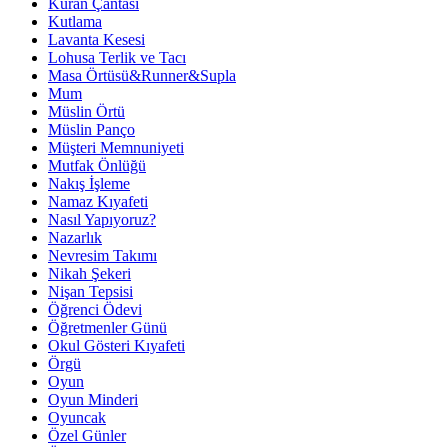
Kuran Çantası
Kutlama
Lavanta Kesesi
Lohusa Terlik ve Tacı
Masa Örtüsü&Runner&Supla
Mum
Müslin Örtü
Müslin Panço
Müşteri Memnuniyeti
Mutfak Önlüğü
Nakış İşleme
Namaz Kıyafeti
Nasıl Yapıyoruz?
Nazarlık
Nevresim Takımı
Nikah Şekeri
Nişan Tepsisi
Öğrenci Ödevi
Öğretmenler Günü
Okul Gösteri Kıyafeti
Örgü
Oyun
Oyun Minderi
Oyuncak
Özel Günler