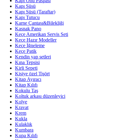
Kapı Önü Paspası
Kapı Süsü
Kapı Süsü (Taraftar)
Kapı Tutucu
Karne Çantası&Bilekliği
Kasnak Pano
Keçe Amerikan Servis Seti
Keçe Hazır Modeller
Keçe İğneleme
Keçe Patik
Kendin yap setleri
Kına Tepsisi
Kirli Sepeti
Kişiye özel Tişört
Kitap Ayıracı
Kitap Kılıfı
Kokulu Taş
Koltuk arkası düzenleyici
Kolye
Kravat
Krem
Kukla
Kulaklık
Kumbara
Kupa Kılıfı