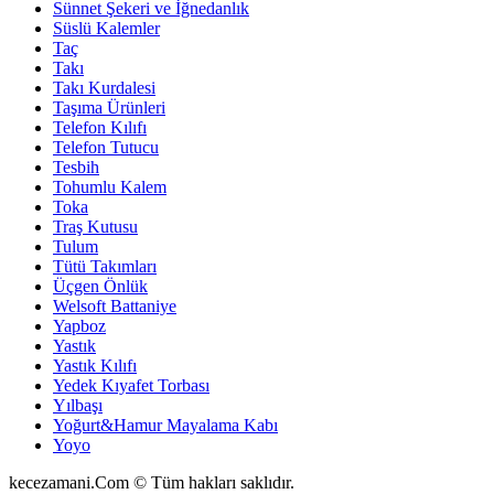
Sünnet Şekeri ve İğnedanlık
Süslü Kalemler
Taç
Takı
Takı Kurdalesi
Taşıma Ürünleri
Telefon Kılıfı
Telefon Tutucu
Tesbih
Tohumlu Kalem
Toka
Traş Kutusu
Tulum
Tütü Takımları
Üçgen Önlük
Welsoft Battaniye
Yapboz
Yastık
Yastık Kılıfı
Yedek Kıyafet Torbası
Yılbaşı
Yoğurt&Hamur Mayalama Kabı
Yoyo
kecezamani.Com © Tüm hakları saklıdır.