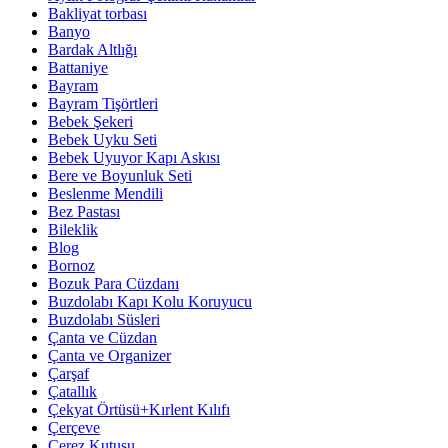
Bakliyat torbası
Banyo
Bardak Altlığı
Battaniye
Bayram
Bayram Tişörtleri
Bebek Şekeri
Bebek Uyku Seti
Bebek Uyuyor Kapı Askısı
Bere ve Boyunluk Seti
Beslenme Mendili
Bez Pastası
Bileklik
Blog
Bornoz
Bozuk Para Cüzdanı
Buzdolabı Kapı Kolu Koruyucu
Buzdolabı Süsleri
Çanta ve Cüzdan
Çanta ve Organizer
Çarşaf
Çatallık
Çekyat Örtüsü+Kırlent Kılıfı
Çerçeve
Çerez Kutusu