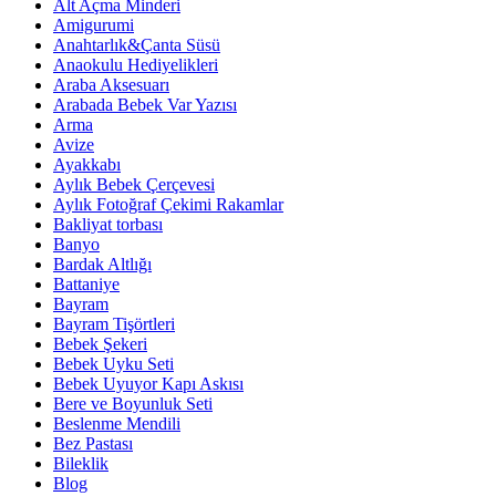
Alt Açma Minderi
Amigurumi
Anahtarlık&Çanta Süsü
Anaokulu Hediyelikleri
Araba Aksesuarı
Arabada Bebek Var Yazısı
Arma
Avize
Ayakkabı
Aylık Bebek Çerçevesi
Aylık Fotoğraf Çekimi Rakamlar
Bakliyat torbası
Banyo
Bardak Altlığı
Battaniye
Bayram
Bayram Tişörtleri
Bebek Şekeri
Bebek Uyku Seti
Bebek Uyuyor Kapı Askısı
Bere ve Boyunluk Seti
Beslenme Mendili
Bez Pastası
Bileklik
Blog