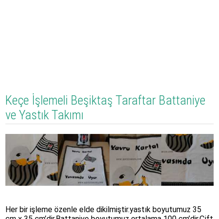
Keçe İşlemeli Beşiktaş Taraftar Battaniye
ve Yastık Takımı
Her bir işleme özenle elde dikilmiştir.yastık boyutumuz 35
cm x 35 cm’dir.Battaniye boyutumuz ortalama 100 cm’dir.Çift