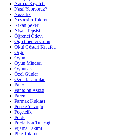
Namaz Kıyafeti
Nasıl Yapıyoruz?
Nazarlık
Nevresim Takımı
Nikah Şekeri
Nişan Tepsisi
Öğrenci Ödevi
Öğretmenler Günü
Okul Gösteri Kıyafeti
Örgü
Oyun
Oyun Minderi
Oyuncak
Özel Günler
Özel Tasarımlar
Pano
Pantolon Askısı
Pareo
Parmak Kuklası
Peçete Yüzüğü
Peçetelik
Perde
Perde Fon Tutacağı
Pijama Takımı
Pike Takımı