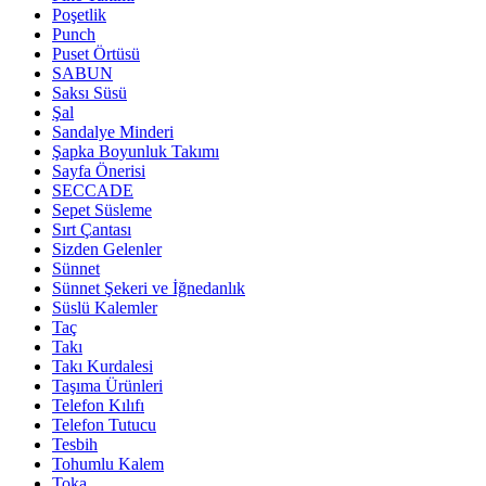
Poşetlik
Punch
Puset Örtüsü
SABUN
Saksı Süsü
Şal
Sandalye Minderi
Şapka Boyunluk Takımı
Sayfa Önerisi
SECCADE
Sepet Süsleme
Sırt Çantası
Sizden Gelenler
Sünnet
Sünnet Şekeri ve İğnedanlık
Süslü Kalemler
Taç
Takı
Takı Kurdalesi
Taşıma Ürünleri
Telefon Kılıfı
Telefon Tutucu
Tesbih
Tohumlu Kalem
Toka