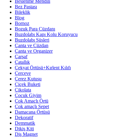
Beslenme Mendili
Bez Pastası
Bileklik
Blog
Bornoz
Bozuk Para Cüzdanı
Buzdolabı Kapı Kolu Koruyucu
Buzdolabı Süsleri
Çanta ve Cüzdan
Çanta ve Organizer
Çarşaf
Çatallık
Çekyat Örtüsü+Kırlent Kılıfı
Çerçeve
Çerez Kutusu
Çiçek Buketi
Çikolata
Çocuk Giyim
Çok Amaçlı Örtü
Çok amaçlı Sepet
Damacana Örtüsü
Dekoratif
Demmatik
Dikiş Kiti
Diş Magnet