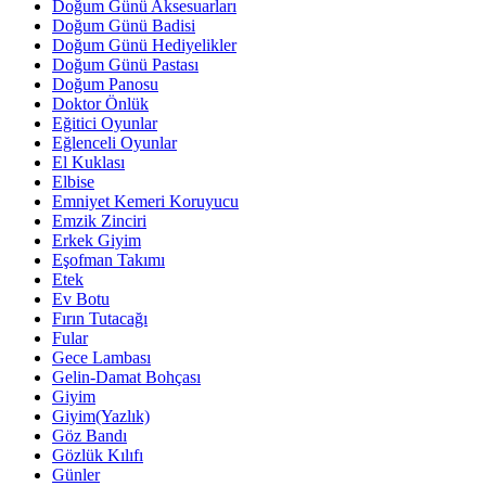
Doğum Günü Aksesuarları
Doğum Günü Badisi
Doğum Günü Hediyelikler
Doğum Günü Pastası
Doğum Panosu
Doktor Önlük
Eğitici Oyunlar
Eğlenceli Oyunlar
El Kuklası
Elbise
Emniyet Kemeri Koruyucu
Emzik Zinciri
Erkek Giyim
Eşofman Takımı
Etek
Ev Botu
Fırın Tutacağı
Fular
Gece Lambası
Gelin-Damat Bohçası
Giyim
Giyim(Yazlık)
Göz Bandı
Gözlük Kılıfı
Günler