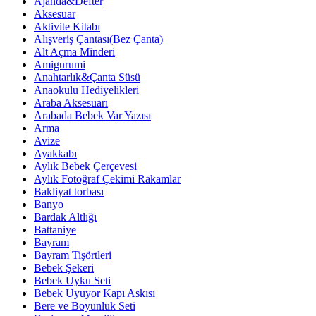
Ajanda&Defter
Aksesuar
Aktivite Kitabı
Alışveriş Çantası(Bez Çanta)
Alt Açma Minderi
Amigurumi
Anahtarlık&Çanta Süsü
Anaokulu Hediyelikleri
Araba Aksesuarı
Arabada Bebek Var Yazısı
Arma
Avize
Ayakkabı
Aylık Bebek Çerçevesi
Aylık Fotoğraf Çekimi Rakamlar
Bakliyat torbası
Banyo
Bardak Altlığı
Battaniye
Bayram
Bayram Tişörtleri
Bebek Şekeri
Bebek Uyku Seti
Bebek Uyuyor Kapı Askısı
Bere ve Boyunluk Seti