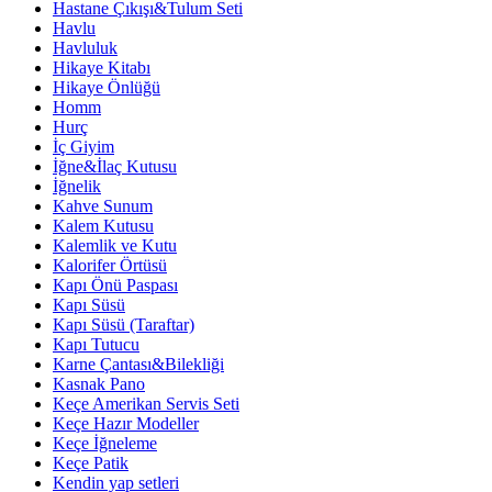
Hastane Çıkışı&Tulum Seti
Havlu
Havluluk
Hikaye Kitabı
Hikaye Önlüğü
Homm
Hurç
İç Giyim
İğne&İlaç Kutusu
İğnelik
Kahve Sunum
Kalem Kutusu
Kalemlik ve Kutu
Kalorifer Örtüsü
Kapı Önü Paspası
Kapı Süsü
Kapı Süsü (Taraftar)
Kapı Tutucu
Karne Çantası&Bilekliği
Kasnak Pano
Keçe Amerikan Servis Seti
Keçe Hazır Modeller
Keçe İğneleme
Keçe Patik
Kendin yap setleri