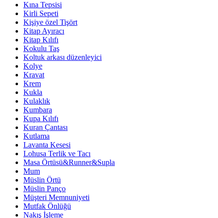
Kına Tepsisi
Kirli Sepeti
Kişiye özel Tişört
Kitap Ayıracı
Kitap Kılıfı
Kokulu Taş
Koltuk arkası düzenleyici
Kolye
Kravat
Krem
Kukla
Kulaklık
Kumbara
Kupa Kılıfı
Kuran Çantası
Kutlama
Lavanta Kesesi
Lohusa Terlik ve Tacı
Masa Örtüsü&Runner&Supla
Mum
Müslin Örtü
Müslin Panço
Müşteri Memnuniyeti
Mutfak Önlüğü
Nakış İşleme