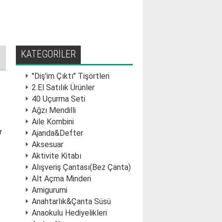
KATEGORİLER
''Diş'im Çıktı'' Tişörtleri
2.El Satılık Ürünler
40 Uçurma Seti
Ağzı Mendilli
Aile Kombini
r
Ajanda&Defter
Aksesuar
Aktivite Kitabı
Alışveriş Çantası(Bez Çanta)
Alt Açma Minderi
Amigurumi
Anahtarlık&Çanta Süsü
Anaokulu Hediyelikleri