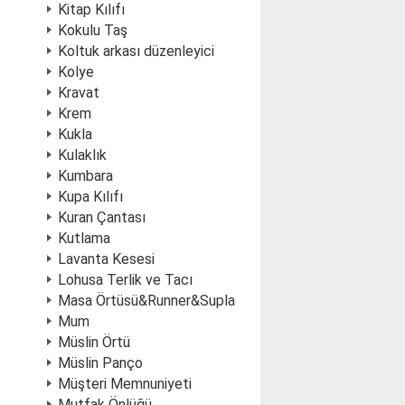
Kitap Kılıfı
Kokulu Taş
Koltuk arkası düzenleyici
Kolye
Kravat
Krem
Kukla
Kulaklık
Kumbara
Kupa Kılıfı
Kuran Çantası
Kutlama
Lavanta Kesesi
Lohusa Terlik ve Tacı
Masa Örtüsü&Runner&Supla
Mum
Müslin Örtü
Müslin Panço
Müşteri Memnuniyeti
Mutfak Önlüğü