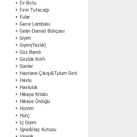
Ev Botu
Fırın Tutacağı
Fular
Gece Lambası
Gelin-Damat Bohçası
Giyim
Giyim(Yazlık)
Göz Bandı
Gözlük Kılıfı
Günler
Hastane Çıkışı&Tulum Seti
Havlu
Havluluk
Hikaye Kitabı
Hikaye Önlüğü
Homm
Hurç
İç Giyim
İğne&İlaç Kutusu
İğnelik