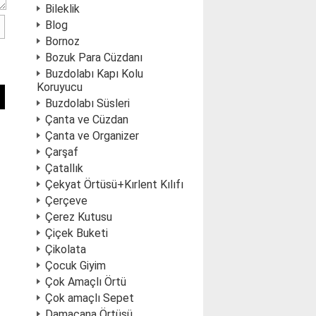
Bileklik
Blog
Bornoz
Bozuk Para Cüzdanı
Buzdolabı Kapı Kolu
Koruyucu
Buzdolabı Süsleri
Çanta ve Cüzdan
Çanta ve Organizer
Çarşaf
Çatallık
Çekyat Örtüsü+Kırlent Kılıfı
Çerçeve
Çerez Kutusu
Çiçek Buketi
Çikolata
Çocuk Giyim
Çok Amaçlı Örtü
Çok amaçlı Sepet
Damacana Örtüsü