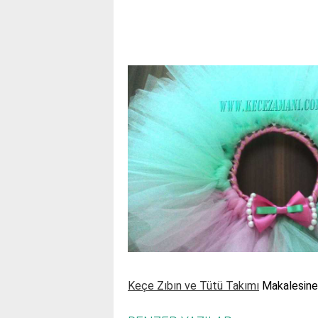
Keçe Zıbın ve Tütü Takımı
Makalesine 