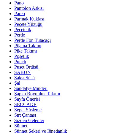
Pano
Pantolon Askısı
Pareo
Parmak Kuklası
Peçete Yüzüğü
Peçetelik
Perde
Perde Fon Tutacağı
Pijama Takımı
Pike Takımı
Poşetlik
Punch
Puset Örtüsü
SABUN
Saksı Süsü
Şal
Sandalye Minderi
Şapka Boyunluk Takımı
Sayfa Önerisi
SECCADE
Sepet Süsleme
Sırt Çantası
Sizden Gelenler
Sünnet
Sünnet Şekeri ve İğnedanlık