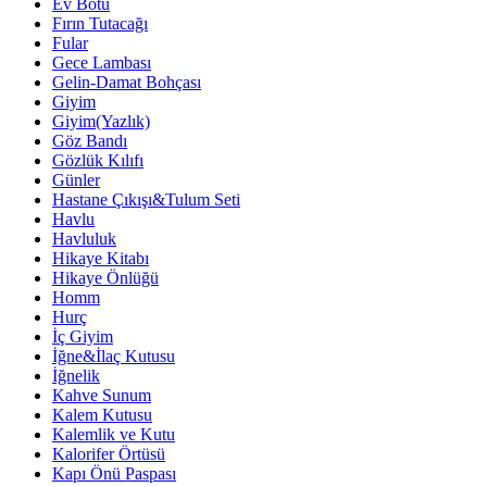
Ev Botu
Fırın Tutacağı
Fular
Gece Lambası
Gelin-Damat Bohçası
Giyim
Giyim(Yazlık)
Göz Bandı
Gözlük Kılıfı
Günler
Hastane Çıkışı&Tulum Seti
Havlu
Havluluk
Hikaye Kitabı
Hikaye Önlüğü
Homm
Hurç
İç Giyim
İğne&İlaç Kutusu
İğnelik
Kahve Sunum
Kalem Kutusu
Kalemlik ve Kutu
Kalorifer Örtüsü
Kapı Önü Paspası