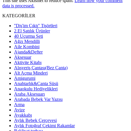
This site uses Akismet to reduce spam.
Learn how your comment
data is processed.
KATEGORİLER
''Diş'im Çıktı'' Tişörtleri
2.El Satılık Ürünler
40 Uçurma Seti
Ağzı Mendilli
Aile Kombini
Ajanda&Defter
Aksesuar
Aktivite Kitabı
Alışveriş Çantası(Bez Çanta)
Alt Açma Minderi
Amigurumi
Anahtarlık&Çanta Süsü
Anaokulu Hediyelikleri
Araba Aksesuarı
Arabada Bebek Var Yazısı
Arma
Avize
Ayakkabı
Aylık Bebek Çerçevesi
Aylık Fotoğraf Çekimi Rakamlar
Bakliyat torbası