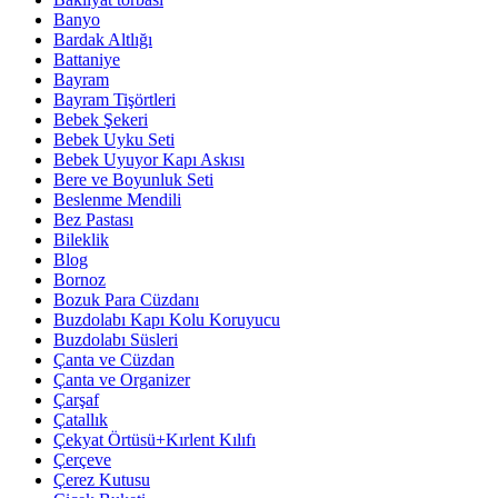
Banyo
Bardak Altlığı
Battaniye
Bayram
Bayram Tişörtleri
Bebek Şekeri
Bebek Uyku Seti
Bebek Uyuyor Kapı Askısı
Bere ve Boyunluk Seti
Beslenme Mendili
Bez Pastası
Bileklik
Blog
Bornoz
Bozuk Para Cüzdanı
Buzdolabı Kapı Kolu Koruyucu
Buzdolabı Süsleri
Çanta ve Cüzdan
Çanta ve Organizer
Çarşaf
Çatallık
Çekyat Örtüsü+Kırlent Kılıfı
Çerçeve
Çerez Kutusu