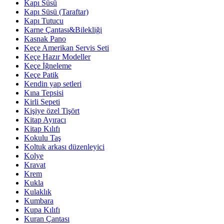
Kapı Süsü
Kapı Süsü (Taraftar)
Kapı Tutucu
Karne Çantası&Bilekliği
Kasnak Pano
Keçe Amerikan Servis Seti
Keçe Hazır Modeller
Keçe İğneleme
Keçe Patik
Kendin yap setleri
Kına Tepsisi
Kirli Sepeti
Kişiye özel Tişört
Kitap Ayıracı
Kitap Kılıfı
Kokulu Taş
Koltuk arkası düzenleyici
Kolye
Kravat
Krem
Kukla
Kulaklık
Kumbara
Kupa Kılıfı
Kuran Çantası