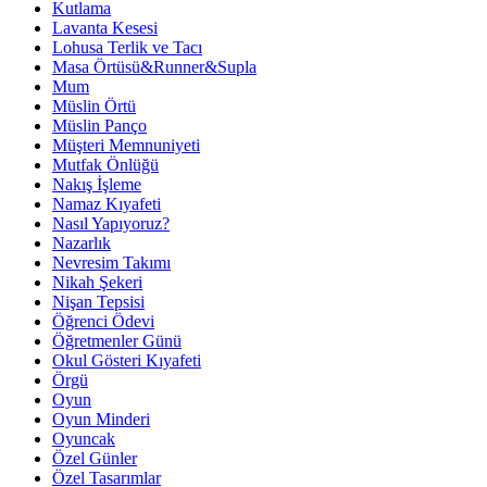
Kutlama
Lavanta Kesesi
Lohusa Terlik ve Tacı
Masa Örtüsü&Runner&Supla
Mum
Müslin Örtü
Müslin Panço
Müşteri Memnuniyeti
Mutfak Önlüğü
Nakış İşleme
Namaz Kıyafeti
Nasıl Yapıyoruz?
Nazarlık
Nevresim Takımı
Nikah Şekeri
Nişan Tepsisi
Öğrenci Ödevi
Öğretmenler Günü
Okul Gösteri Kıyafeti
Örgü
Oyun
Oyun Minderi
Oyuncak
Özel Günler
Özel Tasarımlar