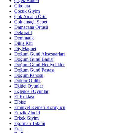
Çiçek Buketi
Çikolata
Çocuk Giyim
Çok Amaçlı Örtü
Çok amaçlı Sepet
Damacana Örtüsü
Dekoratif
Demmatik
Dikiş Kiti
Diş Magnet
Doğum Günü Aksesuarları
Doğum Günü Badisi
Doğum Günü Hediyelikler
Doğum Günü Pastası
Doğum Panosu
Doktor Önlük
Eğitici Oyunlar
Eğlenceli Oyunlar
El Kuklası
Elbise
Emniyet Kemeri Koruyucu
Emzik Zinciri
Erkek Giyim
Eşofman Takımı
Etek