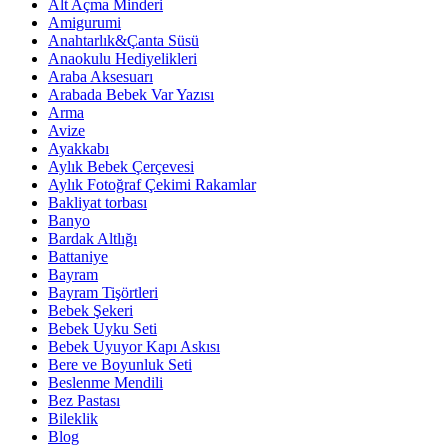
Alt Açma Minderi
Amigurumi
Anahtarlık&Çanta Süsü
Anaokulu Hediyelikleri
Araba Aksesuarı
Arabada Bebek Var Yazısı
Arma
Avize
Ayakkabı
Aylık Bebek Çerçevesi
Aylık Fotoğraf Çekimi Rakamlar
Bakliyat torbası
Banyo
Bardak Altlığı
Battaniye
Bayram
Bayram Tişörtleri
Bebek Şekeri
Bebek Uyku Seti
Bebek Uyuyor Kapı Askısı
Bere ve Boyunluk Seti
Beslenme Mendili
Bez Pastası
Bileklik
Blog