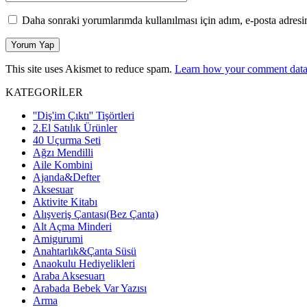
Daha sonraki yorumlarımda kullanılması için adım, e-posta adresim
This site uses Akismet to reduce spam.
Learn how your comment data 
KATEGORİLER
''Diş'im Çıktı'' Tişörtleri
2.El Satılık Ürünler
40 Uçurma Seti
Ağzı Mendilli
Aile Kombini
Ajanda&Defter
Aksesuar
Aktivite Kitabı
Alışveriş Çantası(Bez Çanta)
Alt Açma Minderi
Amigurumi
Anahtarlık&Çanta Süsü
Anaokulu Hediyelikleri
Araba Aksesuarı
Arabada Bebek Var Yazısı
Arma