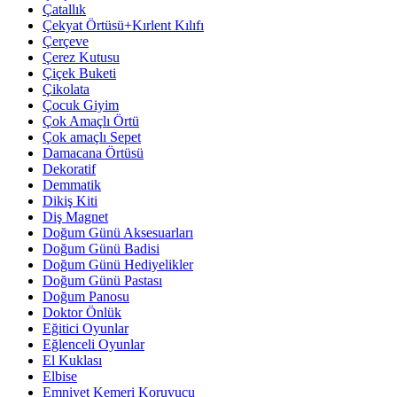
Çatallık
Çekyat Örtüsü+Kırlent Kılıfı
Çerçeve
Çerez Kutusu
Çiçek Buketi
Çikolata
Çocuk Giyim
Çok Amaçlı Örtü
Çok amaçlı Sepet
Damacana Örtüsü
Dekoratif
Demmatik
Dikiş Kiti
Diş Magnet
Doğum Günü Aksesuarları
Doğum Günü Badisi
Doğum Günü Hediyelikler
Doğum Günü Pastası
Doğum Panosu
Doktor Önlük
Eğitici Oyunlar
Eğlenceli Oyunlar
El Kuklası
Elbise
Emniyet Kemeri Koruyucu