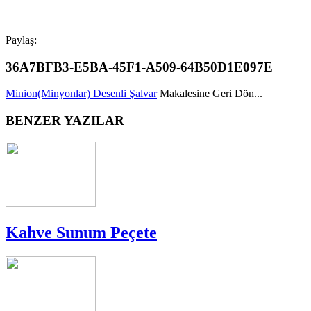
Paylaş:
36A7BFB3-E5BA-45F1-A509-64B50D1E097E
Minion(Minyonlar) Desenli Şalvar
Makalesine Geri Dön...
BENZER YAZILAR
Kahve Sunum Peçete