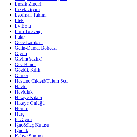
Emzik Zinciri
Erkek Giyim
Eşofman Takımı
Etek
Ev Botu
Fırın Tutacağı
Fular
Gece Lambası
Gelin-Damat Bohçası
Giyim
Giyim(Yazlık)
Göz Bandı
Gözlük Kılıfı
Günler
Hastane Çıkışı&Tulum Seti
Havlu
Havluluk
Hikaye Kitabı
Hikaye Önlüğü
Homm
Hurç
İç Giyim
İğne&İlaç Kutusu
İğnelik
Kahve Sunum