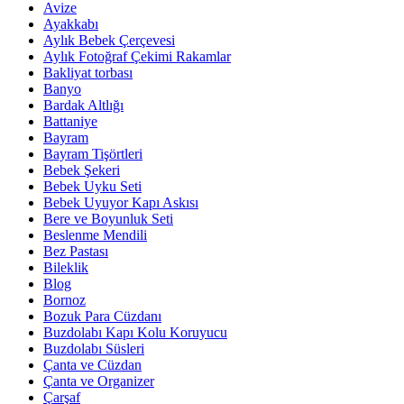
Avize
Ayakkabı
Aylık Bebek Çerçevesi
Aylık Fotoğraf Çekimi Rakamlar
Bakliyat torbası
Banyo
Bardak Altlığı
Battaniye
Bayram
Bayram Tişörtleri
Bebek Şekeri
Bebek Uyku Seti
Bebek Uyuyor Kapı Askısı
Bere ve Boyunluk Seti
Beslenme Mendili
Bez Pastası
Bileklik
Blog
Bornoz
Bozuk Para Cüzdanı
Buzdolabı Kapı Kolu Koruyucu
Buzdolabı Süsleri
Çanta ve Cüzdan
Çanta ve Organizer
Çarşaf