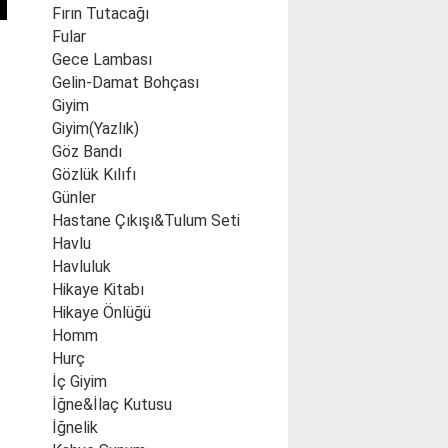
Fırın Tutacağı
Fular
Gece Lambası
Gelin-Damat Bohçası
Giyim
Giyim(Yazlık)
Göz Bandı
Gözlük Kılıfı
Günler
Hastane Çıkışı&Tulum Seti
Havlu
Havluluk
Hikaye Kitabı
Hikaye Önlüğü
Homm
Hurç
İç Giyim
İğne&İlaç Kutusu
İğnelik