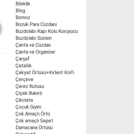
Bileklik
Blog
Bornoz
Bozuk Para Cüzdanı
Buzdolabı Kapı Kolu Koruyucu
Buzdolabı Süsleri
Çanta ve Cüzdan
Çanta ve Organizer
Çarşaf
Çatallık
Çekyat Örtüsü+Kırlent Kılıfı
Çerçeve
Çerez Kutusu
Çiçek Buketi
Çikolata
Çocuk Giyim
Çok Amaçlı Örtü
Çok amaçlı Sepet
Damacana Örtüsü