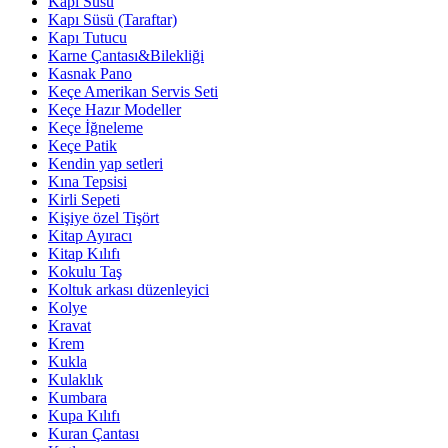
Kapı Süsü
Kapı Süsü (Taraftar)
Kapı Tutucu
Karne Çantası&Bilekliği
Kasnak Pano
Keçe Amerikan Servis Seti
Keçe Hazır Modeller
Keçe İğneleme
Keçe Patik
Kendin yap setleri
Kına Tepsisi
Kirli Sepeti
Kişiye özel Tişört
Kitap Ayıracı
Kitap Kılıfı
Kokulu Taş
Koltuk arkası düzenleyici
Kolye
Kravat
Krem
Kukla
Kulaklık
Kumbara
Kupa Kılıfı
Kuran Çantası