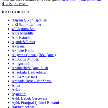
data is processed.
KATEGORİLER
''Diş'im Çıktı'' Tişörtleri
2.El Satılık Ürünler
40 Uçurma Seti
Ağzı Mendilli
Aile Kombini
Ajanda&Defter
Aksesuar
Aktivite Kitabı
Alışveriş Çantası(Bez Çanta)
Alt Açma Minderi
Amigurumi
Anahtarlık&Çanta Süsü
Anaokulu Hediyelikleri
Araba Aksesuarı
Arabada Bebek Var Yazısı
Arma
Avize
Ayakkabı
Aylık Bebek Çerçevesi
Aylık Fotoğraf Çekimi Rakamlar
Bakliyat torbası