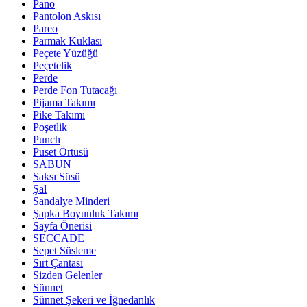
Pano
Pantolon Askısı
Pareo
Parmak Kuklası
Peçete Yüzüğü
Peçetelik
Perde
Perde Fon Tutacağı
Pijama Takımı
Pike Takımı
Poşetlik
Punch
Puset Örtüsü
SABUN
Saksı Süsü
Şal
Sandalye Minderi
Şapka Boyunluk Takımı
Sayfa Önerisi
SECCADE
Sepet Süsleme
Sırt Çantası
Sizden Gelenler
Sünnet
Sünnet Şekeri ve İğnedanlık