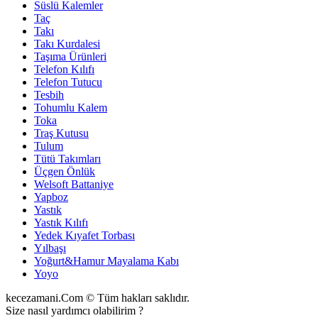
Süslü Kalemler
Taç
Takı
Takı Kurdalesi
Taşıma Ürünleri
Telefon Kılıfı
Telefon Tutucu
Tesbih
Tohumlu Kalem
Toka
Traş Kutusu
Tulum
Tütü Takımları
Üçgen Önlük
Welsoft Battaniye
Yapboz
Yastık
Yastık Kılıfı
Yedek Kıyafet Torbası
Yılbaşı
Yoğurt&Hamur Mayalama Kabı
Yoyo
kecezamani.Com © Tüm hakları saklıdır.
Size nasıl yardımcı olabilirim ?