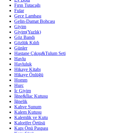
Fırın Tutacağı
Fular
Gece Lambası
Gelin-Damat Bohçası
Giyim
Giyim(Yazlık)
Göz Bandı
Gözlük Kılıfı
Günler
Hastane Çıkışı&Tulum Seti
Havlu
Havluluk
Hikaye Kitabı
Hikaye Önlüğü
Homm
Hurç
İç Giyim
İğne&İlaç Kutusu
İğnelik
Kahve Sunum
Kalem Kutusu
Kalemlik ve Kutu
Kalorifer Örtüsü
Kapı Önü Paspası