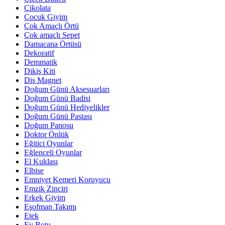
Çikolata
Çocuk Giyim
Çok Amaçlı Örtü
Çok amaçlı Sepet
Damacana Örtüsü
Dekoratif
Demmatik
Dikiş Kiti
Diş Magnet
Doğum Günü Aksesuarları
Doğum Günü Badisi
Doğum Günü Hediyelikler
Doğum Günü Pastası
Doğum Panosu
Doktor Önlük
Eğitici Oyunlar
Eğlenceli Oyunlar
El Kuklası
Elbise
Emniyet Kemeri Koruyucu
Emzik Zinciri
Erkek Giyim
Eşofman Takımı
Etek
Ev Botu