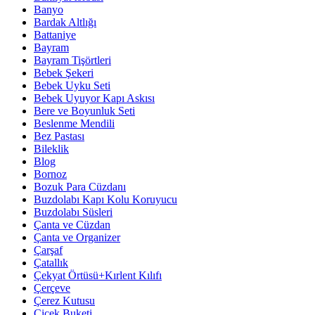
Banyo
Bardak Altlığı
Battaniye
Bayram
Bayram Tişörtleri
Bebek Şekeri
Bebek Uyku Seti
Bebek Uyuyor Kapı Askısı
Bere ve Boyunluk Seti
Beslenme Mendili
Bez Pastası
Bileklik
Blog
Bornoz
Bozuk Para Cüzdanı
Buzdolabı Kapı Kolu Koruyucu
Buzdolabı Süsleri
Çanta ve Cüzdan
Çanta ve Organizer
Çarşaf
Çatallık
Çekyat Örtüsü+Kırlent Kılıfı
Çerçeve
Çerez Kutusu
Çiçek Buketi