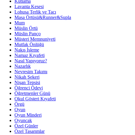
Kutlama
Lavanta Kesesi
Lohusa Terlik ve Tacı
Masa Örtüsü&Runner&Supla
Mum
Müslin Örtü
Müslin Panço
Müşteri Memnuniyeti
Mutfak Önlüğü
Nakış İşleme
Namaz Kıyafeti
Nasıl Yapıyoruz?
Nazarlık
Nevresim Takımı
Nikah Şekeri
Nişan Tepsisi
Öğrenci Ödevi
Öğretmenler Günü
Okul Gösteri Kıyafeti
Örgü
Oyun
Oyun Minderi
Oyuncak
Özel Günler
Özel Tasarımlar