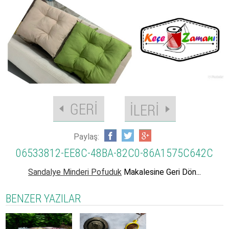
Paylaş:
06533812-EE8C-48BA-82C0-86A1575C642C
Sandalye Minderi Pofuduk
Makalesine Geri Dön...
BENZER YAZILAR