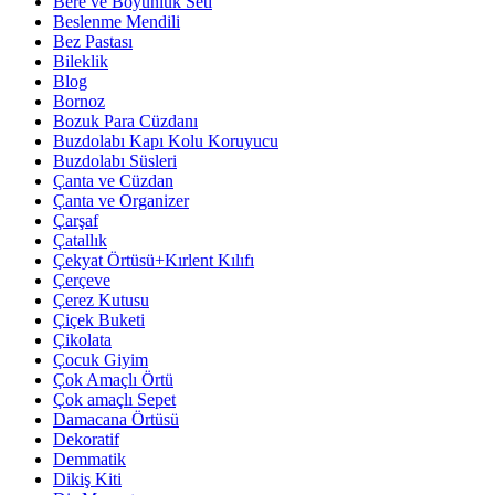
Bere ve Boyunluk Seti
Beslenme Mendili
Bez Pastası
Bileklik
Blog
Bornoz
Bozuk Para Cüzdanı
Buzdolabı Kapı Kolu Koruyucu
Buzdolabı Süsleri
Çanta ve Cüzdan
Çanta ve Organizer
Çarşaf
Çatallık
Çekyat Örtüsü+Kırlent Kılıfı
Çerçeve
Çerez Kutusu
Çiçek Buketi
Çikolata
Çocuk Giyim
Çok Amaçlı Örtü
Çok amaçlı Sepet
Damacana Örtüsü
Dekoratif
Demmatik
Dikiş Kiti