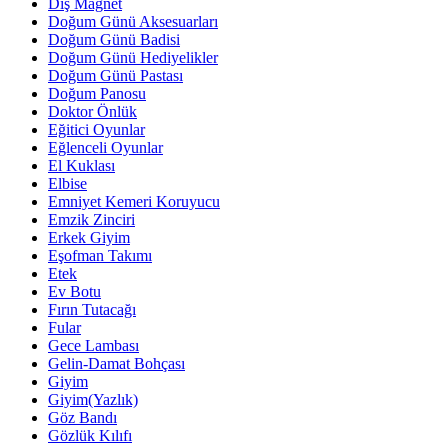
Diş Magnet
Doğum Günü Aksesuarları
Doğum Günü Badisi
Doğum Günü Hediyelikler
Doğum Günü Pastası
Doğum Panosu
Doktor Önlük
Eğitici Oyunlar
Eğlenceli Oyunlar
El Kuklası
Elbise
Emniyet Kemeri Koruyucu
Emzik Zinciri
Erkek Giyim
Eşofman Takımı
Etek
Ev Botu
Fırın Tutacağı
Fular
Gece Lambası
Gelin-Damat Bohçası
Giyim
Giyim(Yazlık)
Göz Bandı
Gözlük Kılıfı