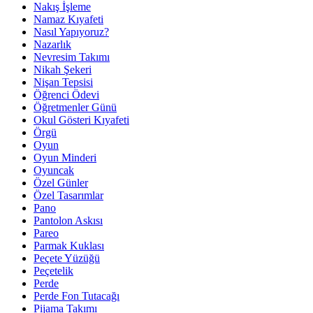
Nakış İşleme
Namaz Kıyafeti
Nasıl Yapıyoruz?
Nazarlık
Nevresim Takımı
Nikah Şekeri
Nişan Tepsisi
Öğrenci Ödevi
Öğretmenler Günü
Okul Gösteri Kıyafeti
Örgü
Oyun
Oyun Minderi
Oyuncak
Özel Günler
Özel Tasarımlar
Pano
Pantolon Askısı
Pareo
Parmak Kuklası
Peçete Yüzüğü
Peçetelik
Perde
Perde Fon Tutacağı
Pijama Takımı