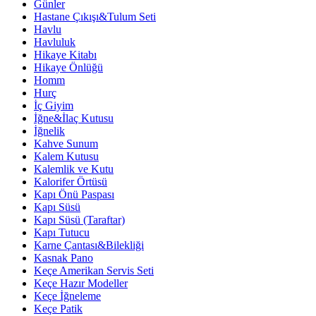
Günler
Hastane Çıkışı&Tulum Seti
Havlu
Havluluk
Hikaye Kitabı
Hikaye Önlüğü
Homm
Hurç
İç Giyim
İğne&İlaç Kutusu
İğnelik
Kahve Sunum
Kalem Kutusu
Kalemlik ve Kutu
Kalorifer Örtüsü
Kapı Önü Paspası
Kapı Süsü
Kapı Süsü (Taraftar)
Kapı Tutucu
Karne Çantası&Bilekliği
Kasnak Pano
Keçe Amerikan Servis Seti
Keçe Hazır Modeller
Keçe İğneleme
Keçe Patik