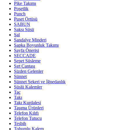
Pike Takımı
Poşetlik
Punch
Puset Örtüsü
SABUN
Saksı Süsü
Şal
Sandalye Minderi
Şapka Boyunluk Takımı
Sayfa Önerisi
SECCADE
Sepet Süsleme
Sırt Çantası
Sizden Gelenler
Sünnet
Sünnet Şekeri ve İğnedanlık
Süslü Kalemler
Taç
Takı
Takı Kurdalesi
Taşıma Ürünleri
Telefon Kılıfı
Telefon Tutucu
Tesbih
Tohumlu Kalem