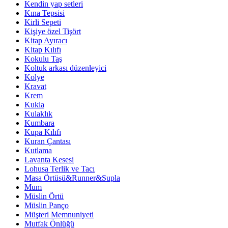
Kendin yap setleri
Kına Tepsisi
Kirli Sepeti
Kişiye özel Tişört
Kitap Ayıracı
Kitap Kılıfı
Kokulu Taş
Koltuk arkası düzenleyici
Kolye
Kravat
Krem
Kukla
Kulaklık
Kumbara
Kupa Kılıfı
Kuran Çantası
Kutlama
Lavanta Kesesi
Lohusa Terlik ve Tacı
Masa Örtüsü&Runner&Supla
Mum
Müslin Örtü
Müslin Panço
Müşteri Memnuniyeti
Mutfak Önlüğü