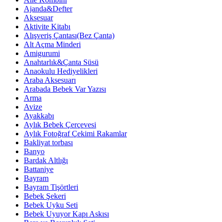
Ajanda&Defter
Aksesuar
Aktivite Kitabı
Alışveriş Çantası(Bez Çanta)
Alt Açma Minderi
Amigurumi
Anahtarlık&Çanta Süsü
Anaokulu Hediyelikleri
Araba Aksesuarı
Arabada Bebek Var Yazısı
Arma
Avize
Ayakkabı
Aylık Bebek Çerçevesi
Aylık Fotoğraf Çekimi Rakamlar
Bakliyat torbası
Banyo
Bardak Altlığı
Battaniye
Bayram
Bayram Tişörtleri
Bebek Şekeri
Bebek Uyku Seti
Bebek Uyuyor Kapı Askısı