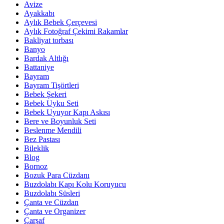
Avize
Ayakkabı
Aylık Bebek Çerçevesi
Aylık Fotoğraf Çekimi Rakamlar
Bakliyat torbası
Banyo
Bardak Altlığı
Battaniye
Bayram
Bayram Tişörtleri
Bebek Şekeri
Bebek Uyku Seti
Bebek Uyuyor Kapı Askısı
Bere ve Boyunluk Seti
Beslenme Mendili
Bez Pastası
Bileklik
Blog
Bornoz
Bozuk Para Cüzdanı
Buzdolabı Kapı Kolu Koruyucu
Buzdolabı Süsleri
Çanta ve Cüzdan
Çanta ve Organizer
Çarşaf