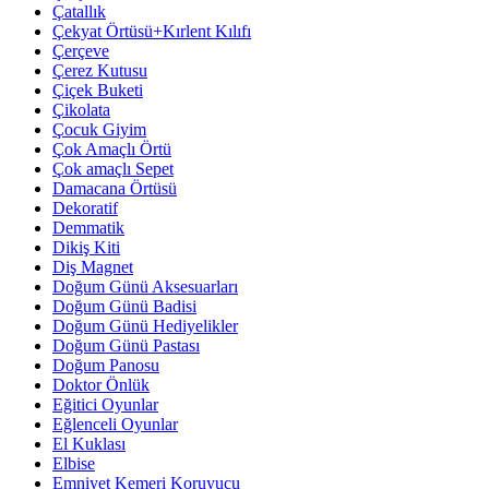
Çatallık
Çekyat Örtüsü+Kırlent Kılıfı
Çerçeve
Çerez Kutusu
Çiçek Buketi
Çikolata
Çocuk Giyim
Çok Amaçlı Örtü
Çok amaçlı Sepet
Damacana Örtüsü
Dekoratif
Demmatik
Dikiş Kiti
Diş Magnet
Doğum Günü Aksesuarları
Doğum Günü Badisi
Doğum Günü Hediyelikler
Doğum Günü Pastası
Doğum Panosu
Doktor Önlük
Eğitici Oyunlar
Eğlenceli Oyunlar
El Kuklası
Elbise
Emniyet Kemeri Koruyucu