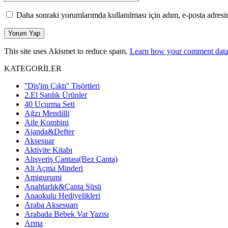
Daha sonraki yorumlarımda kullanılması için adım, e-posta adresim
This site uses Akismet to reduce spam.
Learn how your comment data 
KATEGORİLER
''Diş'im Çıktı'' Tişörtleri
2.El Satılık Ürünler
40 Uçurma Seti
Ağzı Mendilli
Aile Kombini
Ajanda&Defter
Aksesuar
Aktivite Kitabı
Alışveriş Çantası(Bez Çanta)
Alt Açma Minderi
Amigurumi
Anahtarlık&Çanta Süsü
Anaokulu Hediyelikleri
Araba Aksesuarı
Arabada Bebek Var Yazısı
Arma