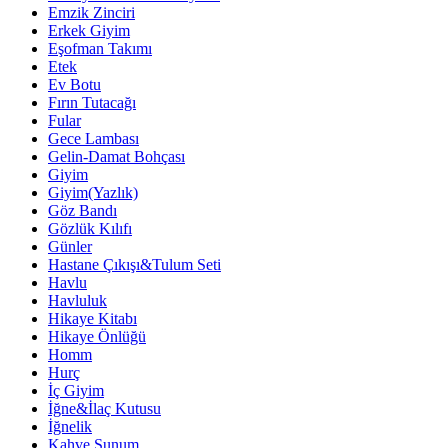
Emzik Zinciri
Erkek Giyim
Eşofman Takımı
Etek
Ev Botu
Fırın Tutacağı
Fular
Gece Lambası
Gelin-Damat Bohçası
Giyim
Giyim(Yazlık)
Göz Bandı
Gözlük Kılıfı
Günler
Hastane Çıkışı&Tulum Seti
Havlu
Havluluk
Hikaye Kitabı
Hikaye Önlüğü
Homm
Hurç
İç Giyim
İğne&İlaç Kutusu
İğnelik
Kahve Sunum