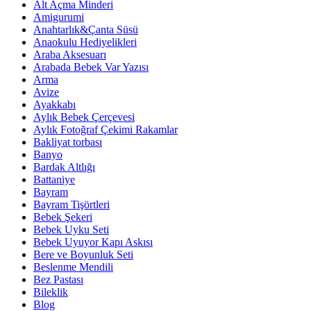
Alt Açma Minderi
Amigurumi
Anahtarlık&Çanta Süsü
Anaokulu Hediyelikleri
Araba Aksesuarı
Arabada Bebek Var Yazısı
Arma
Avize
Ayakkabı
Aylık Bebek Çerçevesi
Aylık Fotoğraf Çekimi Rakamlar
Bakliyat torbası
Banyo
Bardak Altlığı
Battaniye
Bayram
Bayram Tişörtleri
Bebek Şekeri
Bebek Uyku Seti
Bebek Uyuyor Kapı Askısı
Bere ve Boyunluk Seti
Beslenme Mendili
Bez Pastası
Bileklik
Blog