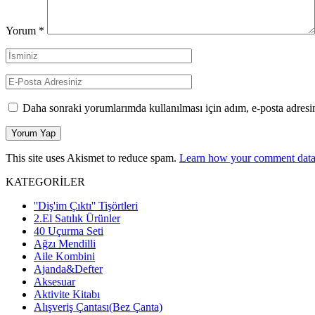
Yorum
*
Daha sonraki yorumlarımda kullanılması için adım, e-posta adresim
This site uses Akismet to reduce spam.
Learn how your comment data 
KATEGORİLER
''Diş'im Çıktı'' Tişörtleri
2.El Satılık Ürünler
40 Uçurma Seti
Ağzı Mendilli
Aile Kombini
Ajanda&Defter
Aksesuar
Aktivite Kitabı
Alışveriş Çantası(Bez Çanta)