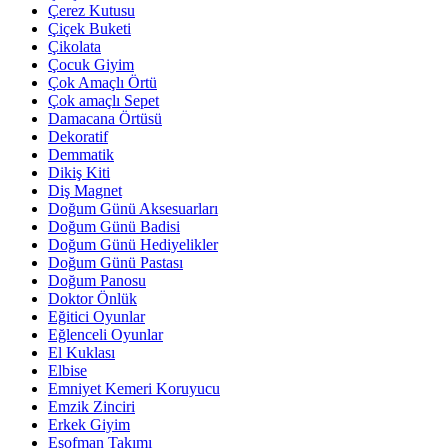
Çerez Kutusu
Çiçek Buketi
Çikolata
Çocuk Giyim
Çok Amaçlı Örtü
Çok amaçlı Sepet
Damacana Örtüsü
Dekoratif
Demmatik
Dikiş Kiti
Diş Magnet
Doğum Günü Aksesuarları
Doğum Günü Badisi
Doğum Günü Hediyelikler
Doğum Günü Pastası
Doğum Panosu
Doktor Önlük
Eğitici Oyunlar
Eğlenceli Oyunlar
El Kuklası
Elbise
Emniyet Kemeri Koruyucu
Emzik Zinciri
Erkek Giyim
Eşofman Takımı