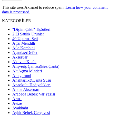
This site uses Akismet to reduce spam.
Learn how your comment
data is processed.
KATEGORİLER
''Diş'im Çıktı'' Tişörtleri
2.El Satılık Ürünler
40 Uçurma Seti
Ağzı Mendilli
Aile Kombini
Ajanda&Defter
Aksesuar
Aktivite Kitabı
Alışveriş Çantası(Bez Çanta)
Alt Açma Minderi
Amigurumi
Anahtarlık&Çanta Süsü
Anaokulu Hediyelikleri
Araba Aksesuarı
Arabada Bebek Var Yazısı
Arma
Avize
Ayakkabı
Aylık Bebek Çerçevesi