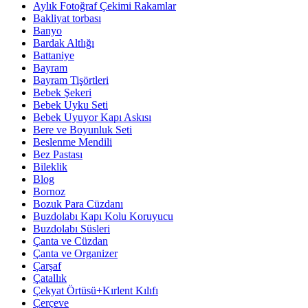
Aylık Fotoğraf Çekimi Rakamlar
Bakliyat torbası
Banyo
Bardak Altlığı
Battaniye
Bayram
Bayram Tişörtleri
Bebek Şekeri
Bebek Uyku Seti
Bebek Uyuyor Kapı Askısı
Bere ve Boyunluk Seti
Beslenme Mendili
Bez Pastası
Bileklik
Blog
Bornoz
Bozuk Para Cüzdanı
Buzdolabı Kapı Kolu Koruyucu
Buzdolabı Süsleri
Çanta ve Cüzdan
Çanta ve Organizer
Çarşaf
Çatallık
Çekyat Örtüsü+Kırlent Kılıfı
Çerçeve