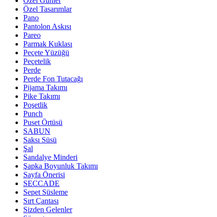
Özel Günler
Özel Tasarımlar
Pano
Pantolon Askısı
Pareo
Parmak Kuklası
Peçete Yüzüğü
Peçetelik
Perde
Perde Fon Tutacağı
Pijama Takımı
Pike Takımı
Poşetlik
Punch
Puset Örtüsü
SABUN
Saksı Süsü
Şal
Sandalye Minderi
Şapka Boyunluk Takımı
Sayfa Önerisi
SECCADE
Sepet Süsleme
Sırt Çantası
Sizden Gelenler