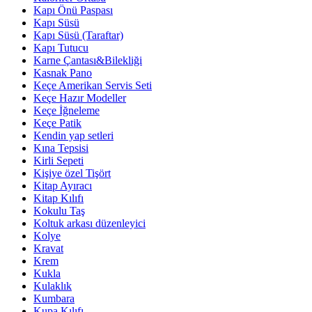
Kapı Önü Paspası
Kapı Süsü
Kapı Süsü (Taraftar)
Kapı Tutucu
Karne Çantası&Bilekliği
Kasnak Pano
Keçe Amerikan Servis Seti
Keçe Hazır Modeller
Keçe İğneleme
Keçe Patik
Kendin yap setleri
Kına Tepsisi
Kirli Sepeti
Kişiye özel Tişört
Kitap Ayıracı
Kitap Kılıfı
Kokulu Taş
Koltuk arkası düzenleyici
Kolye
Kravat
Krem
Kukla
Kulaklık
Kumbara
Kupa Kılıfı