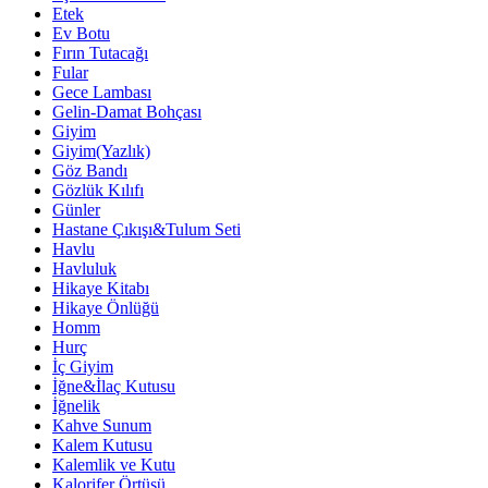
Etek
Ev Botu
Fırın Tutacağı
Fular
Gece Lambası
Gelin-Damat Bohçası
Giyim
Giyim(Yazlık)
Göz Bandı
Gözlük Kılıfı
Günler
Hastane Çıkışı&Tulum Seti
Havlu
Havluluk
Hikaye Kitabı
Hikaye Önlüğü
Homm
Hurç
İç Giyim
İğne&İlaç Kutusu
İğnelik
Kahve Sunum
Kalem Kutusu
Kalemlik ve Kutu
Kalorifer Örtüsü