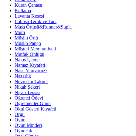
Kuran Çantası
Kutlama
Lavanta Kesesi
Lohusa Terlik ve Tacı
Masa Örtüsü&Runner&Supla
Mum
Müslin Örtü
Müslin Panço
Müşteri Memnuniyeti
Mutfak Önlüğü
Nakış İşleme
Namaz Kıyafeti
Nasıl Yapıyoruz?
Nazarlık
Nevresim Takımı
Nikah Şekeri
Nişan Tepsisi
Öğrenci Ödevi
Öğretmenler Günü
Okul Gösteri Kıyafeti
Örgü
Oyun
Oyun Minderi
Oyuncak