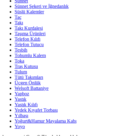
Sünnet
Sünnet Şekeri ve İğnedanlık
Süslü Kalemler
Taç
Takı
Takı Kurdalesi
Taşıma Ürünleri
Telefon Kılıfı
Telefon Tutucu
Tesbih
Tohumlu Kalem
Toka
Traş Kutusu
Tulum
Tütü Takımları
Üçgen Önlük
Welsoft Battaniye
Yapboz
Yastık
Yastık Kılıfı
Yedek Kıyafet Torbası
Yılbaşı
Yoğurt&Hamur Mayalama Kabı
Yoyo