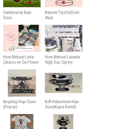
Galatasaray Kapı
Bayram Tişörtü(Esila
Süsü
Alya)
Hom Bitkisel Leke
Hom Bitkisel Lavanta
Çıkarıcı ve Oxi Power
Yağlı Saç Spreyi
Beşiktaş Kapı Süsü
BJK Kabartmalı Kapı
(Poyraz)
Süsü(Kayra Kartal)