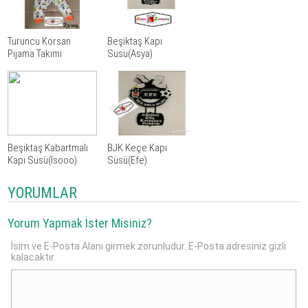
Turuncu Korsan
Beşiktaş Kapı
Pijama Takımı
Süsü(Asya)
Beşiktaş Kabartmalı
BJK Keçe Kapı
Kapı Süsü(İsooo)
Süsü(Efe)
YORUMLAR
Yorum Yapmak İster Misiniz?
İsim ve E-Posta Alanı girmek zorunludur. E-Posta adresiniz gizli
kalacaktır.