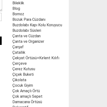
Bileklik
Blog
Bornoz
Bozuk Para Cüzdanı
Buzdolabı Kapı Kolu Koruyucu
Buzdolabı Süsleri
Çanta ve Cüzdan
Çanta ve Organizer
Çarşaf
Çatallık
Çekyat Örtüsü+Kırlent Kılıfı
Çerçeve
Çerez Kutusu
Çiçek Buketi
Çikolata
Çocuk Giyim
Çok Amaçlı Örtü
Çok amaçlı Sepet
Damacana Örtüsü