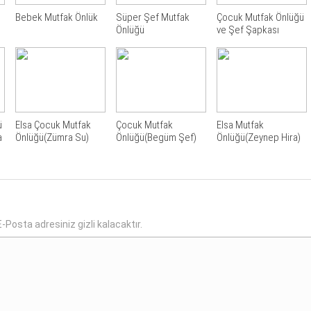
Bebek Mutfak Önlük
Süper Şef Mutfak
Çocuk Mutfak Önlüğü
Önlüğü
ve Şef Şapkası
ü
Elsa Çocuk Mutfak
Çocuk Mutfak
Elsa Mutfak
a
Önlüğü(Zümra Su)
Önlüğü(Begüm Şef)
Önlüğü(Zeynep Hira)
-Posta adresiniz gizli kalacaktır.