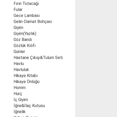
Fırın Tutacağı
Fular
Gece Lambası
Gelin-Damat Bohçası
Giyim
Giyim(Yazlık)
Göz Bandı
Gözlük Kılıfı
Günler
Hastane Çıkışı&Tulum Seti
Havlu
Havluluk
Hikaye Kitabı
Hikaye Önlüğü
Homm
Hurç
İç Giyim
İğne&İlaç Kutusu
İğnelik