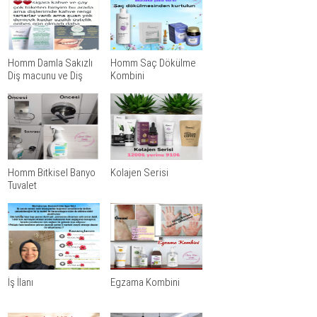
Homm Damla Sakızlı
Homm Saç Dökülme
Diş macunu ve Diş
Kombini
Tozu
Homm Bitkisel Banyo
Kolajen Serisi
Tuvalet
İş İlanı
Egzama Kombini