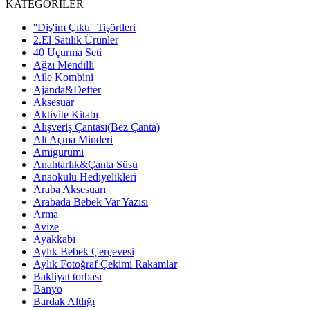
KATEGORİLER
''Diş'im Çıktı'' Tişörtleri
2.El Satılık Ürünler
40 Uçurma Seti
Ağzı Mendilli
Aile Kombini
Ajanda&Defter
Aksesuar
Aktivite Kitabı
Alışveriş Çantası(Bez Çanta)
Alt Açma Minderi
Amigurumi
Anahtarlık&Çanta Süsü
Anaokulu Hediyelikleri
Araba Aksesuarı
Arabada Bebek Var Yazısı
Arma
Avize
Ayakkabı
Aylık Bebek Çerçevesi
Aylık Fotoğraf Çekimi Rakamlar
Bakliyat torbası
Banyo
Bardak Altlığı