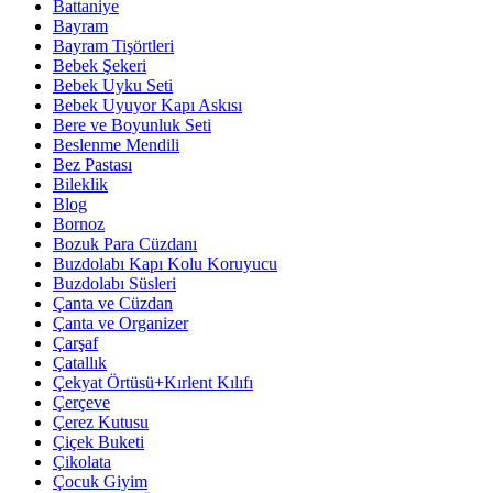
Battaniye
Bayram
Bayram Tişörtleri
Bebek Şekeri
Bebek Uyku Seti
Bebek Uyuyor Kapı Askısı
Bere ve Boyunluk Seti
Beslenme Mendili
Bez Pastası
Bileklik
Blog
Bornoz
Bozuk Para Cüzdanı
Buzdolabı Kapı Kolu Koruyucu
Buzdolabı Süsleri
Çanta ve Cüzdan
Çanta ve Organizer
Çarşaf
Çatallık
Çekyat Örtüsü+Kırlent Kılıfı
Çerçeve
Çerez Kutusu
Çiçek Buketi
Çikolata
Çocuk Giyim