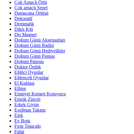
Çok Amaçlı Örtü
Çok amaçlı Sepet
Damacana Örtüsü
Dekoratif
Demmatik
Dikiş Kiti
Diş Magnet
Doğum Günü Aksesuarları
Doğum Günü Badisi
Doğum Günü Hediyelikler
Doğum Günü Pastası
Doğum Panosu
Doktor Önlük
Eğitici Oyunlar
Eğlenceli Oyunlar
El Kuklası
Elbise
Emniyet Kemeri Koruyucu
Emzik Zinciri
Erkek Giyim
Eşofman Takımı
Etek
Ev Botu
Fırın Tutacağı
Fular