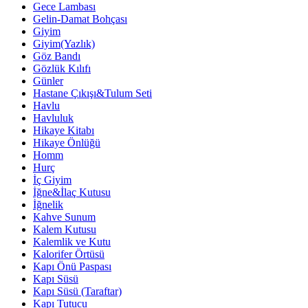
Gece Lambası
Gelin-Damat Bohçası
Giyim
Giyim(Yazlık)
Göz Bandı
Gözlük Kılıfı
Günler
Hastane Çıkışı&Tulum Seti
Havlu
Havluluk
Hikaye Kitabı
Hikaye Önlüğü
Homm
Hurç
İç Giyim
İğne&İlaç Kutusu
İğnelik
Kahve Sunum
Kalem Kutusu
Kalemlik ve Kutu
Kalorifer Örtüsü
Kapı Önü Paspası
Kapı Süsü
Kapı Süsü (Taraftar)
Kapı Tutucu