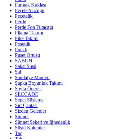
Parmak Kuklası
Peçete Yüzüğü
Peçetelik
Perde
Perde Fon Tutacağı
Pijama Takımı
Pike Takımı
Poşetlik
Punch
Puset Örtüsü
SABUN
Saksı Süsü
Şal
Sandalye Minderi
Şapka Boyunluk Takımı
Sayfa Önerisi
SECCADE
Sepet Süsleme
Sırt Çantası
Sizden Gelenler
Sünnet
Sünnet Şekeri ve İğnedanlık
Süslü Kalemler
Taç
Takı