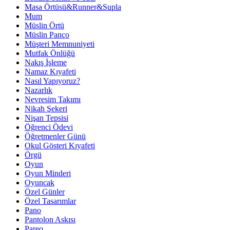
Masa Örtüsü&Runner&Supla
Mum
Müslin Örtü
Müslin Panço
Müşteri Memnuniyeti
Mutfak Önlüğü
Nakış İşleme
Namaz Kıyafeti
Nasıl Yapıyoruz?
Nazarlık
Nevresim Takımı
Nikah Şekeri
Nişan Tepsisi
Öğrenci Ödevi
Öğretmenler Günü
Okul Gösteri Kıyafeti
Örgü
Oyun
Oyun Minderi
Oyuncak
Özel Günler
Özel Tasarımlar
Pano
Pantolon Askısı
Pareo