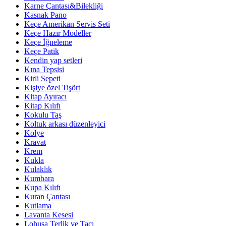
Karne Çantası&Bilekliği
Kasnak Pano
Keçe Amerikan Servis Seti
Keçe Hazır Modeller
Keçe İğneleme
Keçe Patik
Kendin yap setleri
Kına Tepsisi
Kirli Sepeti
Kişiye özel Tişört
Kitap Ayıracı
Kitap Kılıfı
Kokulu Taş
Koltuk arkası düzenleyici
Kolye
Kravat
Krem
Kukla
Kulaklık
Kumbara
Kupa Kılıfı
Kuran Çantası
Kutlama
Lavanta Kesesi
Lohusa Terlik ve Tacı