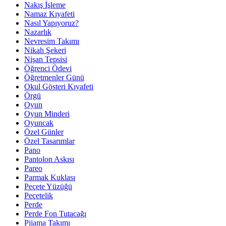
Nakış İşleme
Namaz Kıyafeti
Nasıl Yapıyoruz?
Nazarlık
Nevresim Takımı
Nikah Şekeri
Nişan Tepsisi
Öğrenci Ödevi
Öğretmenler Günü
Okul Gösteri Kıyafeti
Örgü
Oyun
Oyun Minderi
Oyuncak
Özel Günler
Özel Tasarımlar
Pano
Pantolon Askısı
Pareo
Parmak Kuklası
Peçete Yüzüğü
Peçetelik
Perde
Perde Fon Tutacağı
Pijama Takımı