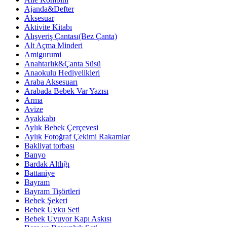
Ajanda&Defter
Aksesuar
Aktivite Kitabı
Alışveriş Çantası(Bez Çanta)
Alt Açma Minderi
Amigurumi
Anahtarlık&Çanta Süsü
Anaokulu Hediyelikleri
Araba Aksesuarı
Arabada Bebek Var Yazısı
Arma
Avize
Ayakkabı
Aylık Bebek Çerçevesi
Aylık Fotoğraf Çekimi Rakamlar
Bakliyat torbası
Banyo
Bardak Altlığı
Battaniye
Bayram
Bayram Tişörtleri
Bebek Şekeri
Bebek Uyku Seti
Bebek Uyuyor Kapı Askısı