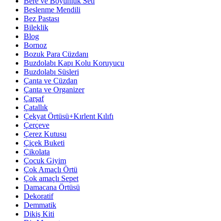
Bere ve Boyunluk Seti
Beslenme Mendili
Bez Pastası
Bileklik
Blog
Bornoz
Bozuk Para Cüzdanı
Buzdolabı Kapı Kolu Koruyucu
Buzdolabı Süsleri
Çanta ve Cüzdan
Çanta ve Organizer
Çarşaf
Çatallık
Çekyat Örtüsü+Kırlent Kılıfı
Çerçeve
Çerez Kutusu
Çiçek Buketi
Çikolata
Çocuk Giyim
Çok Amaçlı Örtü
Çok amaçlı Sepet
Damacana Örtüsü
Dekoratif
Demmatik
Dikiş Kiti