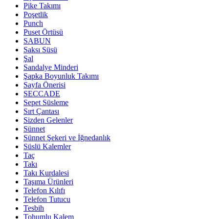
Pike Takımı
Poşetlik
Punch
Puset Örtüsü
SABUN
Saksı Süsü
Şal
Sandalye Minderi
Şapka Boyunluk Takımı
Sayfa Önerisi
SECCADE
Sepet Süsleme
Sırt Çantası
Sizden Gelenler
Sünnet
Sünnet Şekeri ve İğnedanlık
Süslü Kalemler
Taç
Takı
Takı Kurdalesi
Taşıma Ürünleri
Telefon Kılıfı
Telefon Tutucu
Tesbih
Tohumlu Kalem