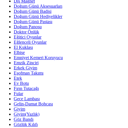
Diş Magnet
Doğum Günü Aksesuarları
Doğum Günü Badisi
Doğum Günü Hediyelikler
Doğum Günü Pastası
Doğum Panosu
Doktor Önlük
Eğitici Oyunlar
Eğlenceli Oyunlar
El Kuklası
Elbise
Emniyet Kemeri Koruyucu
Emzik Zinciri
Erkek Giyim
Eşofman Takımı
Etek
Ev Botu
Fırın Tutacağı
Fular
Gece Lambası
Gelin-Damat Bohçası
Giyim
Giyim(Yazlık)
Göz Bandı
Gözlük Kılıfı