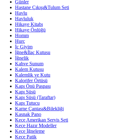
Günler
Hastane Çıkışı&Tulum Seti
Havlu
Havluluk
Hikaye Kitabı
Hikaye Önlüğü
Homm
Hurç
İç Giyim
İğne&İlaç Kutusu
İğnelik
Kahve Sunum
Kalem Kutusu
Kalemlik ve Kutu
Kalorifer Örtüsü
Kapı Önü Paspası
Kapı Süsü
Kapı Süsü (Taraftar)
Kapı Tutucu
Karne Çantası&Bilekliği
Kasnak Pano
Keçe Amerikan Servis Seti
Keçe Hazır Modeller
Keçe İğneleme
Keçe Patik