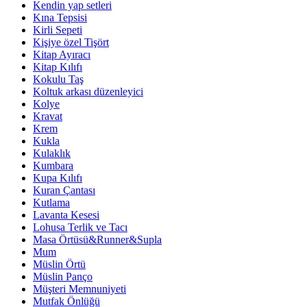
Kendin yap setleri
Kına Tepsisi
Kirli Sepeti
Kişiye özel Tişört
Kitap Ayıracı
Kitap Kılıfı
Kokulu Taş
Koltuk arkası düzenleyici
Kolye
Kravat
Krem
Kukla
Kulaklık
Kumbara
Kupa Kılıfı
Kuran Çantası
Kutlama
Lavanta Kesesi
Lohusa Terlik ve Tacı
Masa Örtüsü&Runner&Supla
Mum
Müslin Örtü
Müslin Panço
Müşteri Memnuniyeti
Mutfak Önlüğü