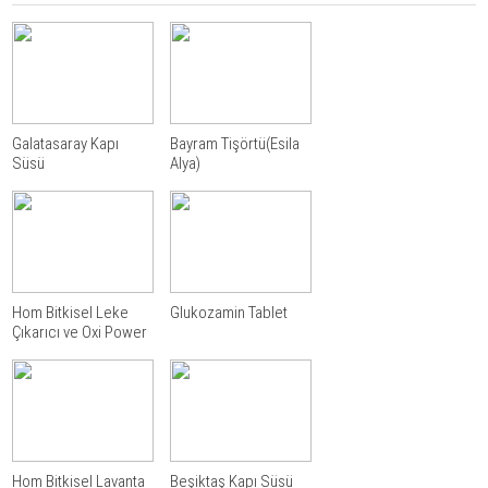
Galatasaray Kapı
Bayram Tişörtü(Esila
Süsü
Alya)
Hom Bitkisel Leke
Glukozamin Tablet
Çıkarıcı ve Oxi Power
Hom Bitkisel Lavanta
Beşiktaş Kapı Süsü