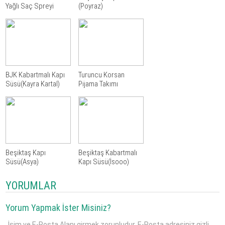
Yağlı Saç Spreyi
(Poyraz)
BJK Kabartmalı Kapı
Turuncu Korsan
Süsü(Kayra Kartal)
Pijama Takımı
Beşiktaş Kapı
Beşiktaş Kabartmalı
Süsü(Asya)
Kapı Süsü(İsooo)
YORUMLAR
Yorum Yapmak İster Misiniz?
İsim ve E-Posta Alanı girmek zorunludur. E-Posta adresiniz gizli